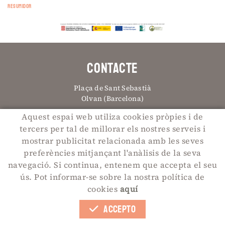
RESUMIDOR
CONTACTE
Plaça de Sant Sebastià
Olvan (Barcelona)
667830350
Aquest espai web utiliza cookies pròpies i de
tercers per tal de millorar els nostres serveis i
info@sindicatolvan.cat
mostrar publicitat relacionada amb les seves
preferències mitjançant l'anàlisis de la seva
navegació. Si continua, entenem que accepta el seu
POLÍTICA DE COOKIES
AVÍS LEGAL
CONDICIONS
ús. Pot informar-se sobre la nostra política de
Distribuït per:
BerTIC Informàtica
cookies
aquí
ACCEPTO