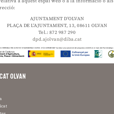
elativa a aquest espai web o a la informació o als 
recció:
AJUNTAMENT D'OLVAN
PLAÇA DE L'AJUNTAMENT, 13, 08611 OLVAN
Tel.: 872 987 290
dpd.ajolvan@diba.cat
ICAT OLVAN
a
icat
tes