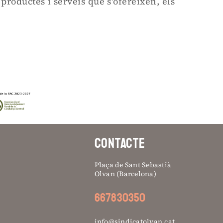
productes i serveis que s'ofereixen, els
CONTACTE
Plaça de Sant Sebastià
Olvan (Barcelona)
667830350
info@sindicatolvan.cat