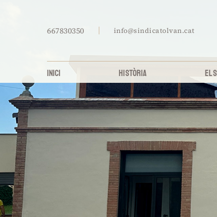
667830350
info@sindicatolvan.cat
INICI
HISTÒRIA
EL 
A