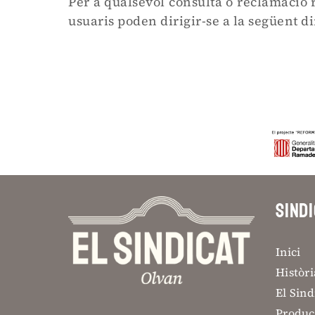
Per a qualsevol consulta o reclamació r
usuaris poden dirigir-se a la següent di
SIND
Inici
Històri
El Sind
Produc